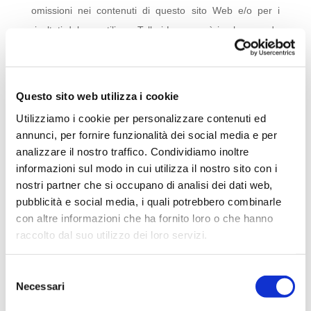
omissioni nei contenuti di questo sito Web e/o per i
risultati del suo utilizzo. Talleri Law non è in alcun modo
responsabile per i contenuti di qualsiasi sito web a cui si
fa riferimento o accessibile dal sito web di Talleri Law. I
collegamenti sono forniti solo a scopo informativo e
Questo sito web utilizza i cookie
sono accessibili a esclusivi rischio e pericolo dell’utente.
Utilizziamo i cookie per personalizzare contenuti ed
annunci, per fornire funzionalità dei social media e per
Diritto d’autore
analizzare il nostro traffico. Condividiamo inoltre
informazioni sul modo in cui utilizza il nostro sito con i
Tutti i materiali, incluse fotografie, design e pubblicazioni
nostri partner che si occupano di analisi dei dati web,
che fanno parte di questo sito Web sono protetti da
pubblicità e social media, i quali potrebbero combinarle
con altre informazioni che ha fornito loro o che hanno
copyright e / o altri diritti di proprietà intellettuale e tutti i
raccolto dal suo utilizzo dei loro servizi.
diritti rimangono riservati al titolare dei diritti. La
riproduzione, la distribuzione o la ritrasmissione non
Selezione
autorizzate del materiale contenuto nel sito web di Talleri
Necessari
del
Law è vietata.
consenso